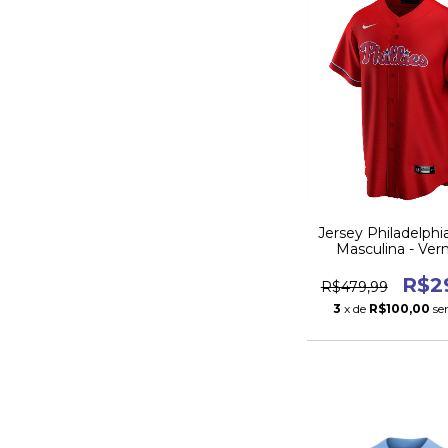
Jersey Philadelphia
Masculina - Ver
R$2
R$479,99
3
x de
R$100,00
se