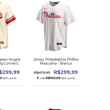
geles Angels
Jersey Philadelphia Phillies
CityConnect
Masculina - Branca
2
$299,99
R$299,99
R$479,99
00
sem juros
3
x de
R$100,00
sem juros