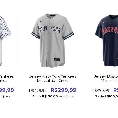
Yankees
Jersey New York Yankees
Jersey Bost
anca
Masculina - Cinza
Masculina
99,99
R$299,99
R
R$479,99
R$479,99
m juros
3
x de
R$100,00
sem juros
3
x de
R$100,