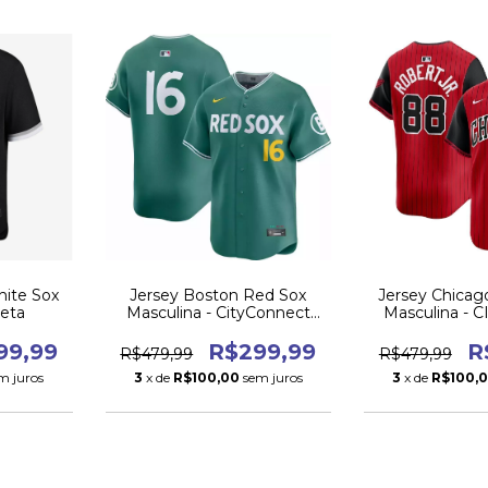
Jersey Boston Red Sox
hite Sox
Jersey Chicag
Masculina - CityConnect
reta
Masculina - 
2025
202
R$299,99
99,99
R
R$479,99
R$479,99
3
x de
R$100,00
sem juros
m juros
3
x de
R$100,