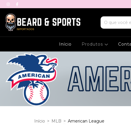
Início
Produtos
Cont
Início
>
MLB
>
American League