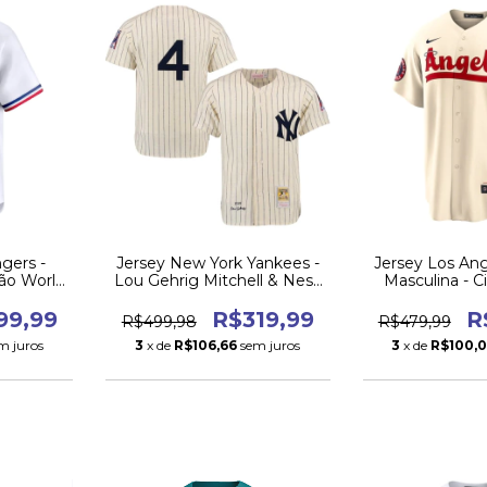
gers -
Jersey New York Yankees -
Jersey Los An
ão World
Lou Gehrig Mitchell & Ness
Masculina - 
3
Throwback
202
99,99
R$319,99
R
R$499,98
R$479,99
m juros
3
x de
R$106,66
sem juros
3
x de
R$100,