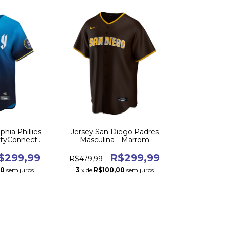
phia Phillies
Jersey San Diego Padres
CityConnect
Masculina - Marrom
4
$299,99
R$299,99
R$479,99
00
sem juros
3
x de
R$100,00
sem juros