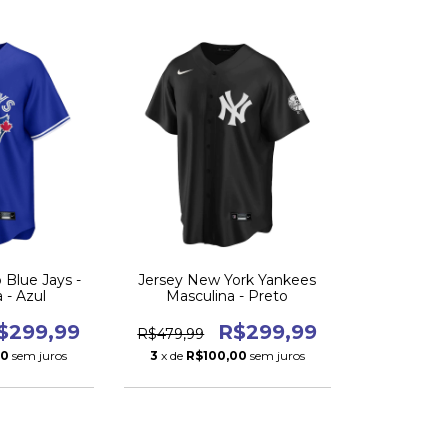
 Blue Jays -
Jersey New York Yankees
 - Azul
Masculina - Preto
$299,99
R$299,99
R$479,99
00
sem juros
3
x de
R$100,00
sem juros