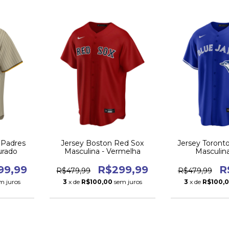
 Padres
Jersey Boston Red Sox
Jersey Toronto
urado
Masculina - Vermelha
Masculina
99,99
R$299,99
R
R$479,99
R$479,99
m juros
3
x de
R$100,00
sem juros
3
x de
R$100,