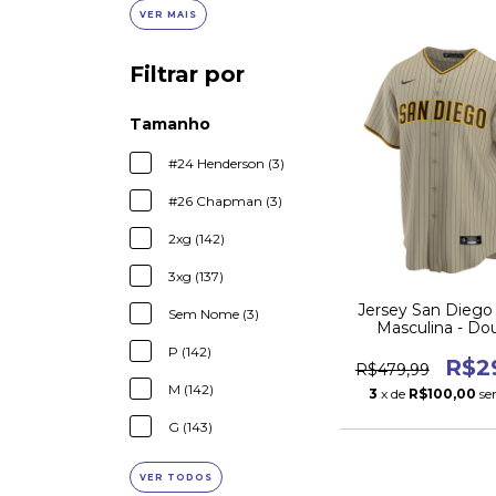
VER MAIS
Filtrar por
Tamanho
#24 Henderson (3)
#26 Chapman (3)
2xg (142)
3xg (137)
Jersey San Diego
Sem Nome (3)
Masculina - Do
P (142)
R$2
R$479,99
M (142)
3
x de
R$100,00
se
G (143)
VER TODOS