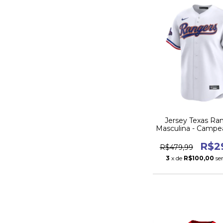
Jersey Texas Ran
Masculina - Campe
Series 202
R$2
R$479,99
3
x de
R$100,00
se