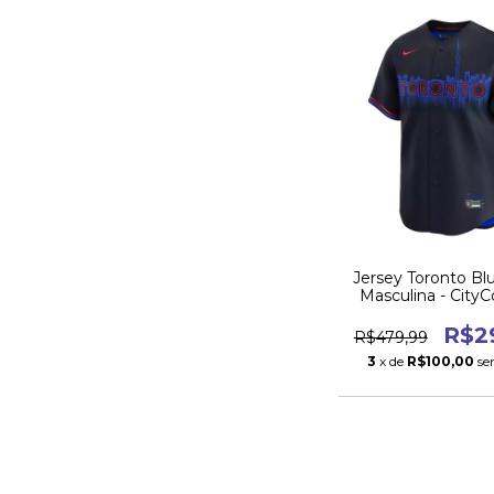
Jersey Toronto Blu
Masculina - City
2024
R$2
R$479,99
3
x de
R$100,00
se