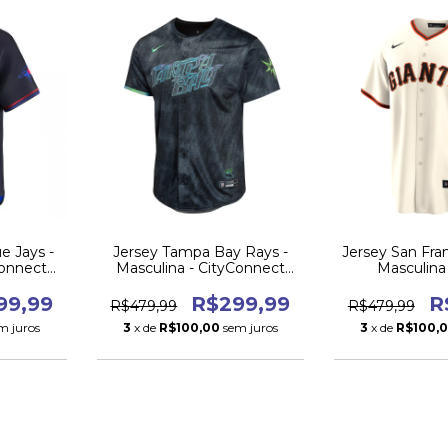
e Jays -
Jersey Tampa Bay Rays -
Jersey San Fra
Connect
Masculina - CityConnect
Masculina
2024
99,99
R$299,99
R
R$479,99
R$479,99
m juros
3
x de
R$100,00
sem juros
3
x de
R$100,