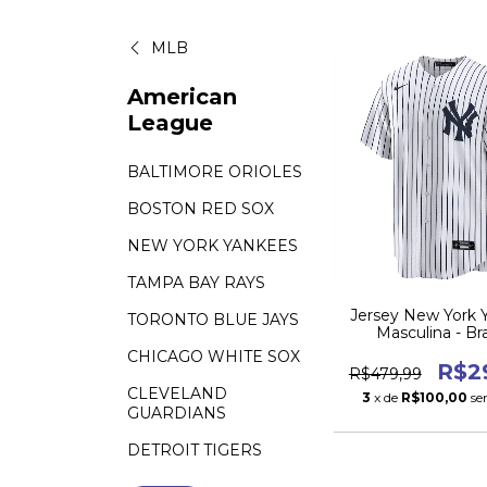
MLB
American
League
BALTIMORE ORIOLES
BOSTON RED SOX
NEW YORK YANKEES
TAMPA BAY RAYS
Jersey New York 
TORONTO BLUE JAYS
Masculina - Br
CHICAGO WHITE SOX
R$2
R$479,99
CLEVELAND
3
x de
R$100,00
se
GUARDIANS
DETROIT TIGERS