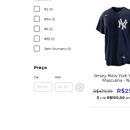
#2 (1)
#34 (1)
#5 (1)
#53 (1)
Sem Numero (1)
Preço
Jersey New York 
De
Até
Masculina - N
R$2
R$479,99
3
x de
R$100,00
se