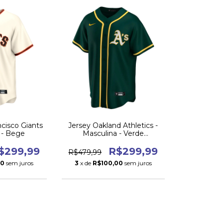
ncisco Giants
Jersey Oakland Athletics -
 - Bege
Masculina - Verde
alternativa
$299,99
R$299,99
R$479,99
00
sem juros
3
x de
R$100,00
sem juros