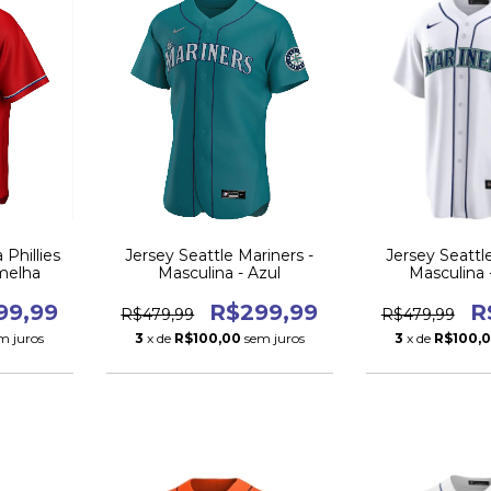
 Phillies
Jersey Seattle Mariners -
Jersey Seattl
melha
Masculina - Azul
Masculina 
99,99
R$299,99
R
R$479,99
R$479,99
m juros
3
x de
R$100,00
sem juros
3
x de
R$100,