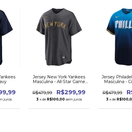
Yankees
Jersey New York Yankees
Jersey Philadel
avy
Masculina - All-Star Game
Masculina - 
2022
202
99,99
R$299,99
R
R$479,99
R$479,99
m juros
3
x de
R$100,00
sem juros
3
x de
R$100,