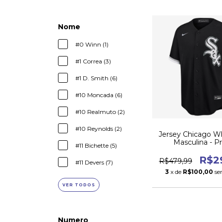
Nome
#0 Winn (1)
#1 Correa (3)
#1 D. Smith (6)
#10 Moncada (6)
#10 Realmuto (2)
#10 Reynolds (2)
Jersey Chicago W
Masculina - P
#11 Bichette (5)
R$2
R$479,99
#11 Devers (7)
3
x de
R$100,00
se
VER TODOS
Numero