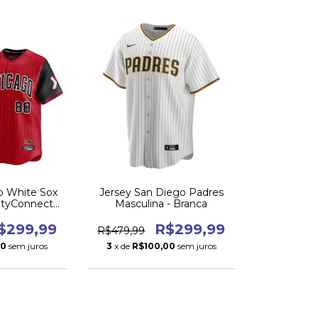
o White Sox
Jersey San Diego Padres
CItyConnect
Masculina - Branca
5
$299,99
R$299,99
R$479,99
00
sem juros
3
x de
R$100,00
sem juros