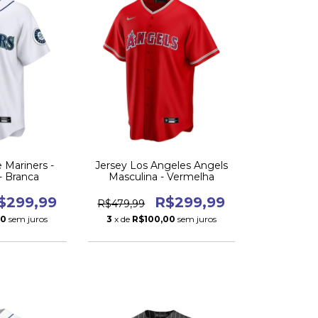
e Mariners -
Jersey Los Angeles Angels
- Branca
Masculina - Vermelha
$299,99
R$299,99
R$479,99
00
sem juros
3
x de
R$100,00
sem juros