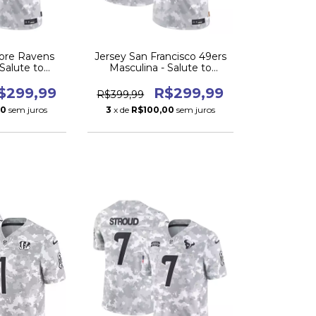
more Ravens
Jersey San Francisco 49ers
 Salute to
Masculina - Salute to
 2024
Service 2024
$299,99
R$299,99
R$399,99
00
sem juros
3
x de
R$100,00
sem juros