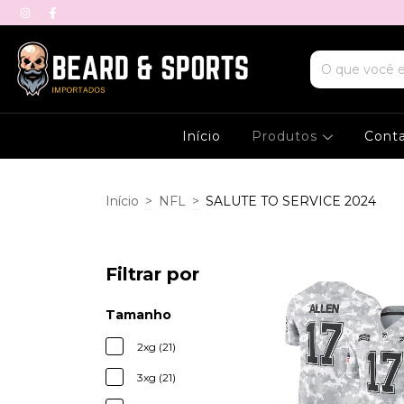
Início
Produtos
Cont
Início
>
NFL
>
SALUTE TO SERVICE 2024
Filtrar por
Tamanho
2xg (21)
3xg (21)