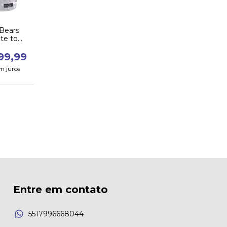
 Bears
ute to
24
99,99
m juros
Entre em contato
5517996668044