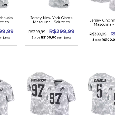
eahawks
Jersey New York Giants
Jersey Cincin
ute to
Masculina - Salute to
Masculina -
24
Service 2024
Service
99,99
R$299,99
R$399,99
R
R$399,99
m juros
3
x de
R$100,00
sem juros
3
x de
R$100,