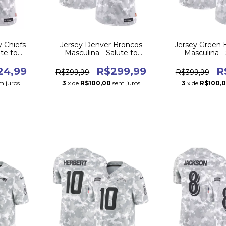
y Chiefs
Jersey Denver Broncos
Jersey Green 
ute to
Masculina - Salute to
Masculina -
24
Service 2024
Service
24,99
R$299,99
R
R$399,99
R$399,99
m juros
3
x de
R$100,00
sem juros
3
x de
R$100,