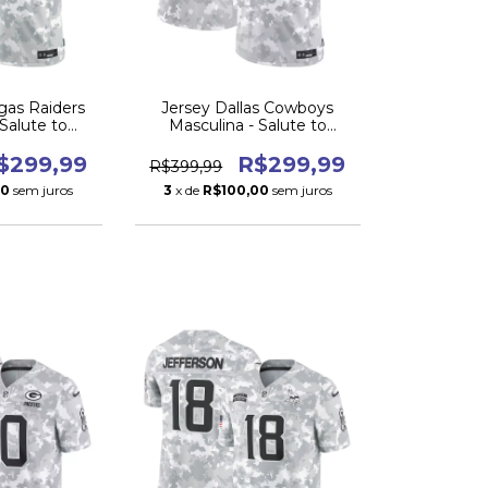
gas Raiders
Jersey Dallas Cowboys
 Salute to
Masculina - Salute to
 2024
Service 2024
$299,99
R$299,99
R$399,99
00
sem juros
3
x de
R$100,00
sem juros