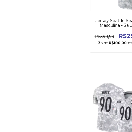
Jersey Seattle S
Masculina - Sal
Service 20
R$2
R$399,99
3
x de
R$100,00
se