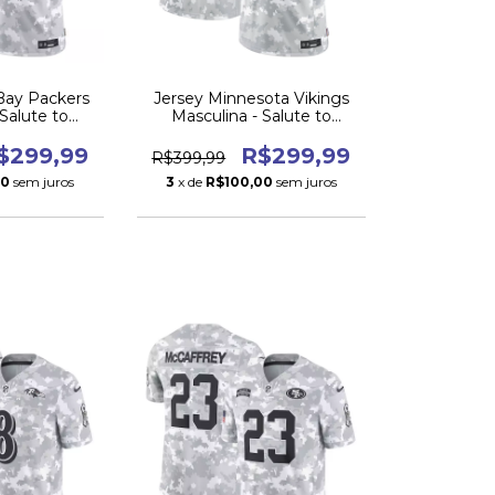
Bay Packers
Jersey Minnesota Vikings
 Salute to
Masculina - Salute to
 2024
Service 2024
$299,99
R$299,99
R$399,99
00
sem juros
3
x de
R$100,00
sem juros