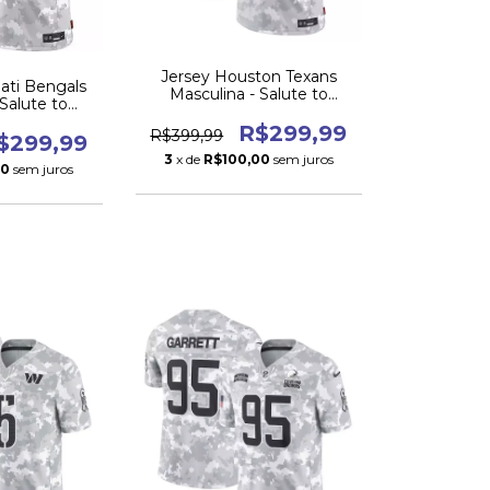
Jersey Houston Texans
nati Bengals
Masculina - Salute to
 Salute to
Service 2024 -
 2024
R$299,99
R$399,99
$299,99
3
x de
R$100,00
sem juros
00
sem juros