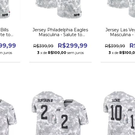
Bills
Jersey Philadelphia Eagles
Jersey Las Ve
ute to
Masculina - Salute to
Masculina -
24
Service 2024
Service
99,99
R$299,99
R
R$399,99
R$399,99
m juros
3
x de
R$100,00
sem juros
3
x de
R$100,