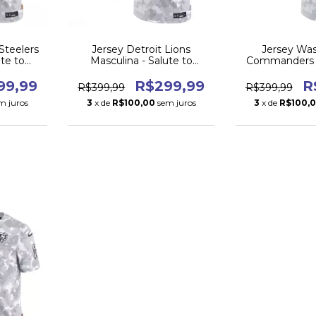
Steelers
Jersey Detroit Lions
Jersey Wa
ute to
Masculina - Salute to
Commanders M
24
Service 2024
Salute to Se
99,99
R$299,99
R
R$399,99
R$399,99
m juros
3
x de
R$100,00
sem juros
3
x de
R$100,