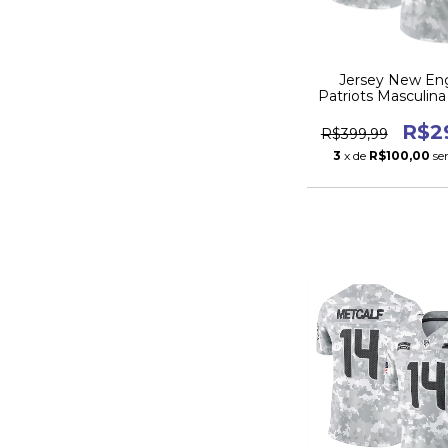
Jersey New En
Patriots Masculina
to Service 2
R$2
R$399,99
3
x de
R$100,00
se