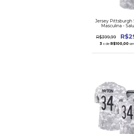
Jersey Pittsburgh 
Masculina - Sal
Service 20
R$2
R$399,99
3
x de
R$100,00
se