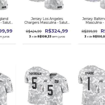
gland
Jersey Los Angeles
Jersey Balti
 - Salute
Chargers Masculina - Salute
Masculina -
024
to Service 2024
Service
99,99
R$324,99
R
R$424,99
R$399,99
m juros
3
x de
R$108,33
sem juros
3
x de
R$100,