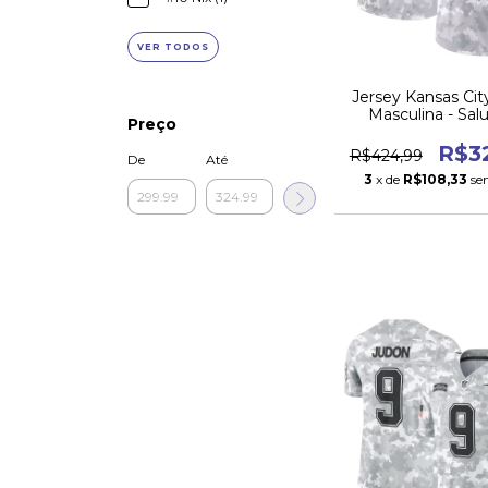
VER TODOS
Jersey Kansas Cit
Masculina - Sal
Preço
Service 20
R$3
R$424,99
De
Até
3
x de
R$108,33
se