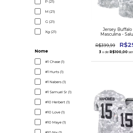
P (21)
M (21)
G (21)
Jersey Buffalo 
Xg (21)
Masculina - Sal
Service 20
R$2
R$399,99
Nome
3
x de
R$100,00
se
#1 Chase (1)
#1 Hurts (1)
#1 Nabers (1)
#1 Samuel Sr (1)
#10 Herbert (1)
#10 Love (1)
#10 Maye (1)
#10 Nix (1)