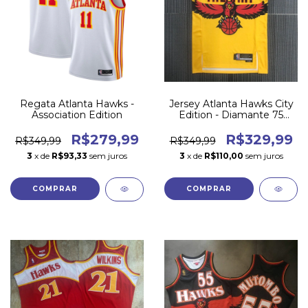
Regata Atlanta Hawks -
Jersey Atlanta Hawks City
Association Edition
Edition - Diamante 75
Anos
R$279,99
R$329,99
R$349,99
R$349,99
3
x de
R$93,33
sem juros
3
x de
R$110,00
sem juros
COMPRAR
COMPRAR