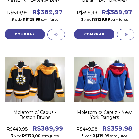
SABRES - Reverse Retrô
RANGERS - Reverse
22/23
Retrô 22/23
R$389,97
R$389,97
R$599,99
R$599,99
3
x de
R$129,99
sem juros
3
x de
R$129,99
sem juros
COMPRAR
COMPRAR
Moletom c/ Capuz -
Moletom c/ Capuz - New
Boston Bruins
York Rangers
R$389,99
R$359,98
R$449,98
R$449,98
3
x de
R$130,00
sem juros
3
x de
R$119,99
sem juros