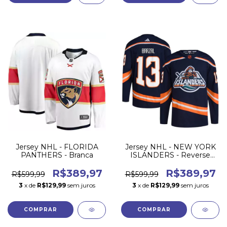
Jersey NHL - FLORIDA
Jersey NHL - NEW YORK
PANTHERS - Branca
ISLANDERS - Reverse
Retrô 22/23
R$389,97
R$389,97
R$599,99
R$599,99
3
x de
R$129,99
sem juros
3
x de
R$129,99
sem juros
COMPRAR
COMPRAR