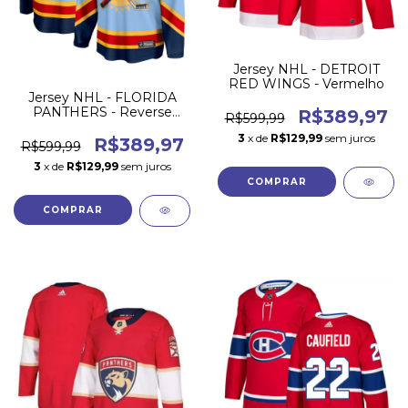
Jersey NHL - DETROIT
RED WINGS - Vermelho
Jersey NHL - FLORIDA
PANTHERS - Reverse
R$389,97
R$599,99
Retrô 22/23
3
x de
R$129,99
sem juros
R$389,97
R$599,99
3
x de
R$129,99
sem juros
COMPRAR
COMPRAR