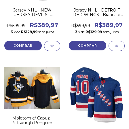
Jersey NHL - NEW
Jersey NHL - DETROIT
JERSEY DEVILS -
RED WINGS - Branca e
Vermelho Stadium Series
vermelha
R$389,97
R$389,97
R$599,99
R$599,99
3
x de
R$129,99
sem juros
3
x de
R$129,99
sem juros
COMPRAR
COMPRAR
Moletom c/ Capuz -
Pittsburgh Penguins