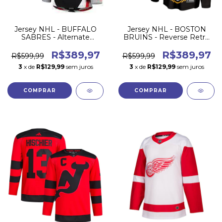
Jersey NHL - BUFFALO
Jersey NHL - BOSTON
SABRES - Alternate
BRUINS - Reverse Retrô
Jersey - Preta
22/23
R$389,97
R$389,97
R$599,99
R$599,99
3
x de
R$129,99
sem juros
3
x de
R$129,99
sem juros
COMPRAR
COMPRAR