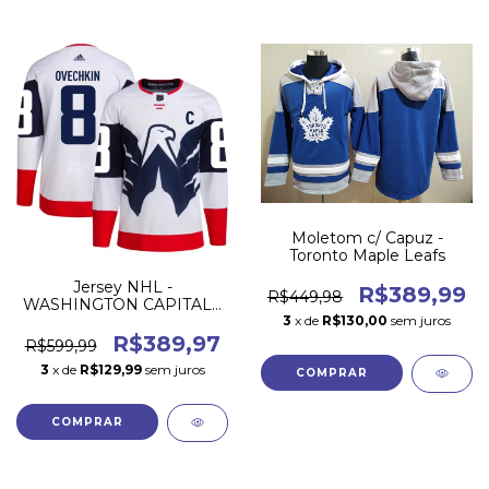
Moletom c/ Capuz -
Toronto Maple Leafs
Jersey NHL -
R$389,99
R$449,98
WASHINGTON CAPITALS
3
x de
R$130,00
sem juros
- Stadium Series
R$389,97
R$599,99
3
x de
R$129,99
sem juros
COMPRAR
COMPRAR