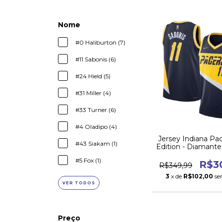
Nome
#0 Haliburton (7)
#11 Sabonis (6)
#24 Hield (5)
#31 Miller (4)
#33 Turner (6)
#4 Oladipo (4)
Jersey Indiana Pac
#43 Siakam (1)
Edition - Diamante
#5 Fox (1)
R$3
R$349,99
3
x de
R$102,00
se
VER TODOS
Preço