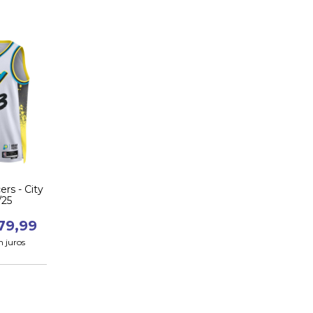
rs - City
/25
79,99
 juros