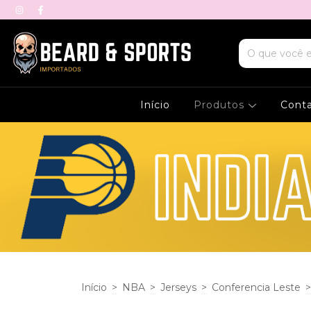
Início
Produtos
Cont
Início
>
NBA
>
Jerseys
>
Conferencia Leste
>