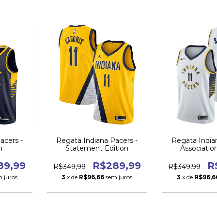
acers -
Regata Indiana Pacers -
Regata India
n
Statement Edition
Associatio
89,99
R$289,99
R
R$349,99
R$349,99
 juros
3
x de
R$96,66
sem juros
3
x de
R$96,6