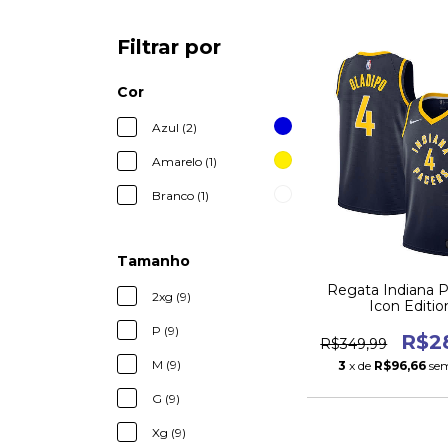
Filtrar por
Cor
Azul (2)
Amarelo (1)
Branco (1)
Tamanho
Regata Indiana P
2xg (9)
Icon Editio
P (9)
R$2
R$349,99
M (9)
3
x de
R$96,66
sem
G (9)
Xg (9)