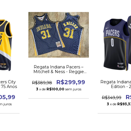
Regata Indiana Pacers –
Mitchell & Ness - Reggie
Miller 1994/95
R$299,99
ers City
Regata Indiana
R$389,98
 75 Anos
Edition -
3
x de
R$100,00
sem juros
05,99
R
R$349,99
m juros
3
x de
R$93,3