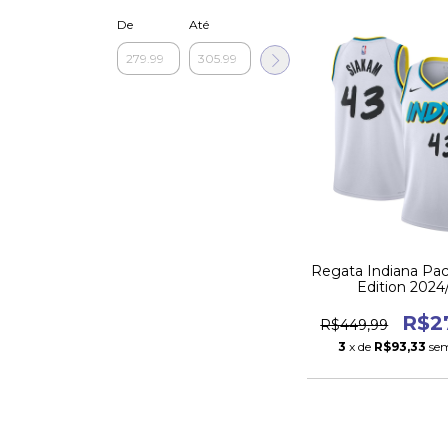
De
Até
Regata Indiana Pace
Edition 2024
R$2
R$449,99
3
x de
R$93,33
sem