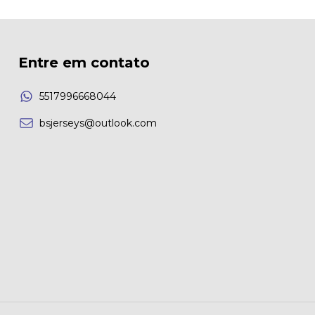
Entre em contato
5517996668044
bsjerseys@outlook.com