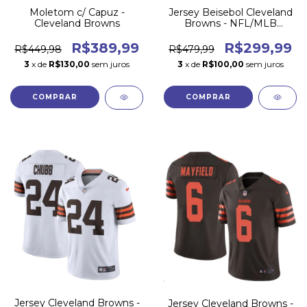
Moletom c/ Capuz -
Jersey Beisebol Cleveland
Cleveland Browns
Browns - NFL/MLB
Crossover
R$389,99
R$299,99
R$449,98
R$479,99
3
x de
R$130,00
sem juros
3
x de
R$100,00
sem juros
COMPRAR
COMPRAR
Jersey Cleveland Browns -
Jersey Cleveland Browns -