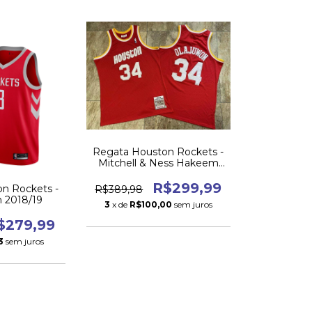
Regata Houston Rockets -
Mitchell & Ness Hakeem
Olajuwon 1993-94
R$299,99
n Rockets -
R$389,98
n 2018/19
3
x de
R$100,00
sem juros
$279,99
3
sem juros