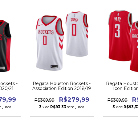
Regata Houston Rockets -
ockets -
Regata Housto
Association Edition 2018/19
020/21
Icon Editio
R$279,99
79,99
R
R$369,99
R$369,99
3
x de
R$93,33
sem juros
 juros
3
x de
R$93,3