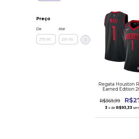
Preço
De
Até
Regata Houston R
Earned Edition 2
R$2
R$369,99
3
x de
R$93,33
sem