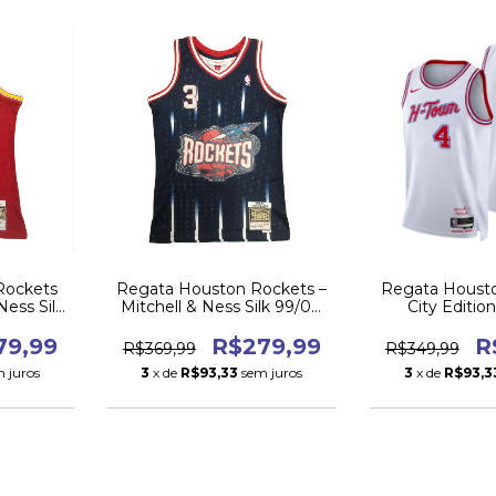
Rockets
Regata Houston Rockets –
Regata Housto
Ness Silk
Mitchell & Ness Silk 99/00
City Editio
Azul #3 FRANCIS
79,99
R$279,99
R
R$369,99
R$349,99
 juros
3
x de
R$93,33
sem juros
3
x de
R$93,3