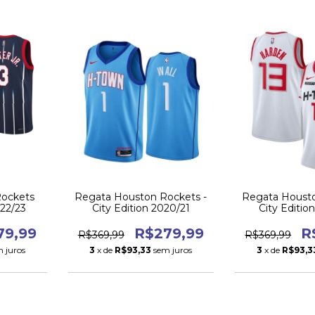
Rockets
Regata Houston Rockets -
Regata Housto
022/23
City Edition 2020/21
City Editio
79,99
R$279,99
R
R$369,99
R$369,99
 juros
3
x de
R$93,33
sem juros
3
x de
R$93,3