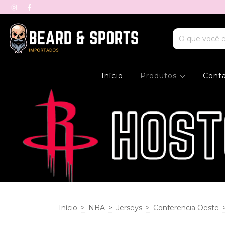
Início
Produtos
Cont
Início
>
NBA
>
Jerseys
>
Conferencia Oeste