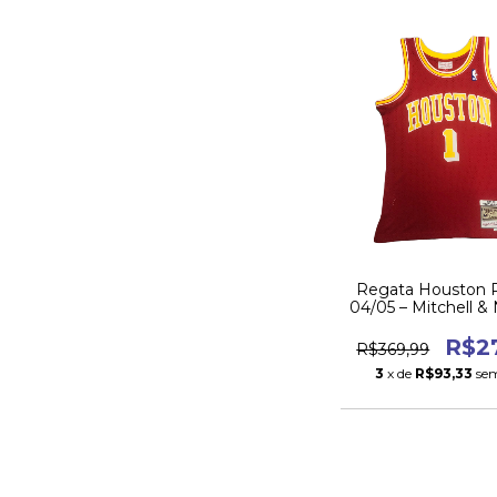
Regata Houston 
04/05 – Mitchell & 
Vermelha
R$2
R$369,99
3
x de
R$93,33
sem