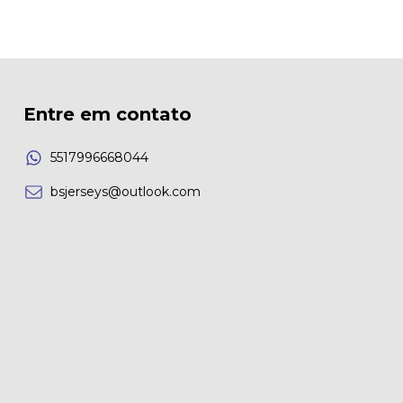
Entre em contato
5517996668044
bsjerseys@outlook.com