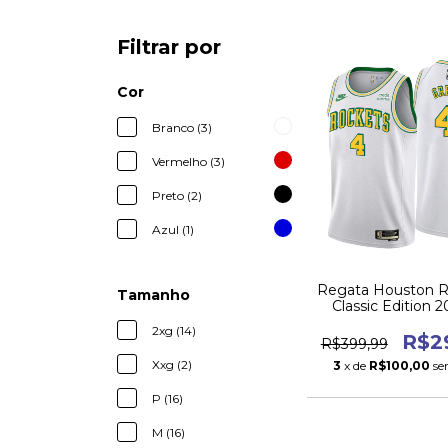
Filtrar por
Cor
Branco (3)
Vermelho (3)
Preto (2)
Azul (1)
Regata Houston R
Tamanho
Classic Edition 
2xg (14)
R$2
R$399,99
Xxg (2)
3
x de
R$100,00
se
P (16)
M (16)