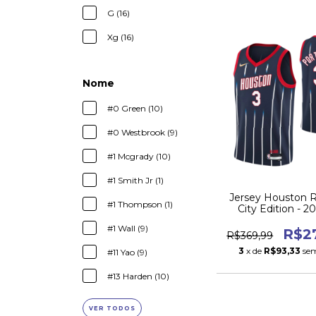
G (16)
Xg (16)
Nome
#0 Green (10)
#0 Westbrook (9)
#1 Mcgrady (10)
#1 Smith Jr (1)
Jersey Houston 
#1 Thompson (1)
City Edition - 2
#1 Wall (9)
R$2
R$369,99
3
x de
R$93,33
sem
#11 Yao (9)
#13 Harden (10)
VER TODOS