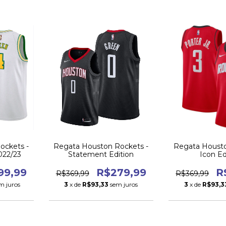
ockets -
Regata Houston Rockets -
Regata Housto
2022/23
Statement Edition
Icon Ed
99,99
R$279,99
R
R$369,99
R$369,99
m juros
3
x de
R$93,33
sem juros
3
x de
R$93,3