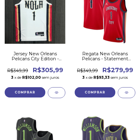
Jersey New Orleans
Regata New Orleans
Pelicans City Edition -
Pelicans - Statement
Diamante 75 Anos
Edition 2023/24
R$305,99
R$279,99
R$349,99
R$349,99
3
x de
R$102,00
sem juros
3
x de
R$93,33
sem juros
COMPRAR
COMPRAR