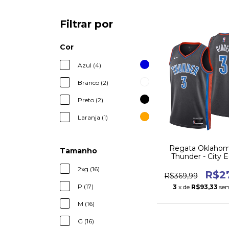
Filtrar por
Cor
Azul (4)
Branco (2)
Preto (2)
Laranja (1)
Regata Oklahom
Tamanho
Thunder - City E
2022/23
2xg (16)
R$2
R$369,99
P (17)
3
x de
R$93,33
sem
M (16)
G (16)