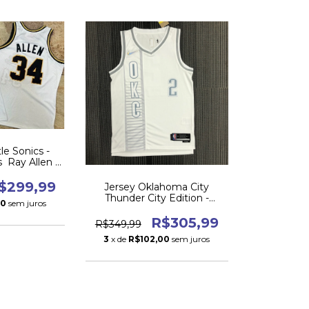
le Sonics -
s Ray Allen -
/06
$299,99
Jersey Oklahoma City
Thunder City Edition -
00
sem juros
Diamante 75 Anos
R$305,99
R$349,99
3
x de
R$102,00
sem juros