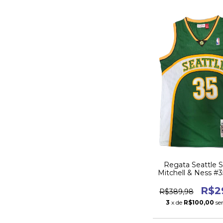
Regata Seattle S
Mitchell & Ness #
DURANT
R$2
R$389,98
3
x de
R$100,00
se