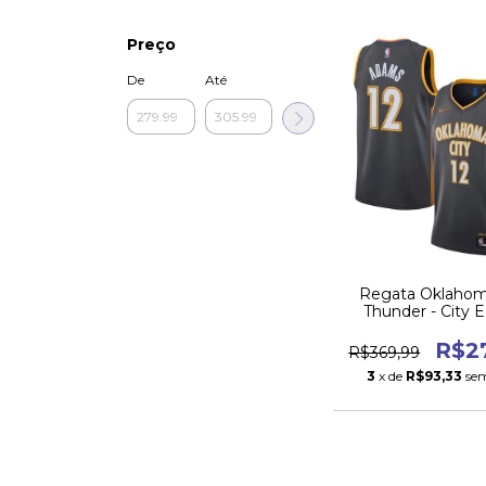
Preço
De
Até
Regata Oklahom
Thunder - City E
2019/20
R$2
R$369,99
3
x de
R$93,33
sem