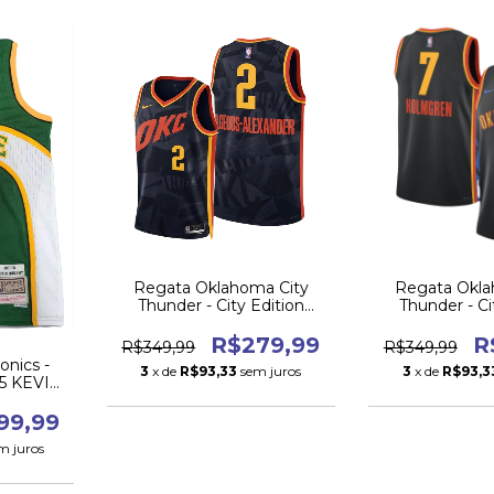
Regata Oklahoma City
Regata Okla
Thunder - City Edition
Thunder - Ci
2023/24
2024
R$279,99
R
R$349,99
R$349,99
onics -
3
x de
R$93,33
sem juros
3
x de
R$93,3
35 KEVIN
99,99
m juros