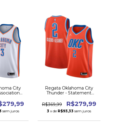
homa City
Regata Oklahoma City
ssociation
Thunder - Statement
ion
Edition
$279,99
R$279,99
R$369,99
3
sem juros
3
x de
R$93,33
sem juros