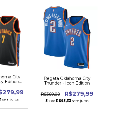
homa City
Regata Oklahoma City
ty Edition
Thunder - Icon Edition
/25
$279,99
R$279,99
R$369,99
3
sem juros
3
x de
R$93,33
sem juros