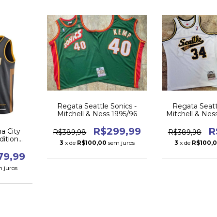
Regata Seattle Sonics -
Regata Seatt
Mitchell & Ness 1995/96
Mitchell & Nes
2005
R$299,99
R
a City
R$389,98
R$389,98
dition
3
x de
R$100,00
sem juros
3
x de
R$100,
79,99
 juros