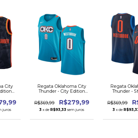
a City
Regata Oklahoma City
Regata Okla
dition
Thunder - City Edition
Thunder - 
MEGREEN
2018/19
Edition 
79,99
R$279,99
R
R$369,99
R$369,99
 juros
3
x de
R$93,33
sem juros
3
x de
R$93,3