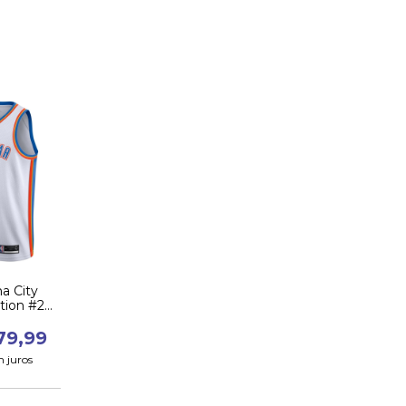
a City
tion #2
ander
79,99
 juros