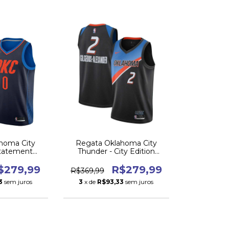
homa City
Regata Oklahoma City
Statement
Thunder - City Edition
2018/19
2021/22
$279,99
R$279,99
R$369,99
3
sem juros
3
x de
R$93,33
sem juros