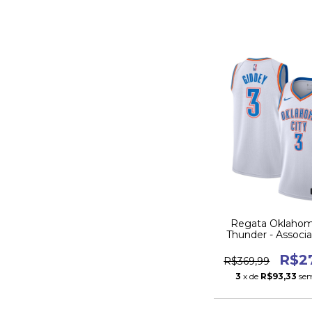
Regata Oklahom
Thunder - Associa
Gilgeous-Alex
R$2
R$369,99
3
x de
R$93,33
sem