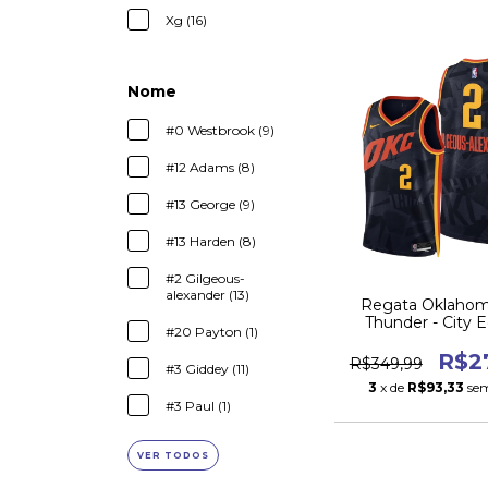
Xg (16)
Nome
#0 Westbrook (9)
#12 Adams (8)
#13 George (9)
#13 Harden (8)
#2 Gilgeous-
alexander (13)
Regata Oklahom
Thunder - City E
#20 Payton (1)
2023/24 -#7 HOL
R$2
R$349,99
#3 Giddey (11)
3
x de
R$93,33
sem
#3 Paul (1)
VER TODOS