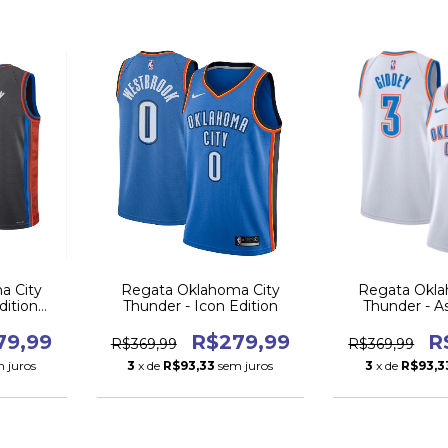
a City
Regata Oklahoma City
Regata Okla
dition
Thunder - Icon Edition
Thunder - A
Edit
79,99
R$279,99
R
R$369,99
R$369,99
 juros
3
x de
R$93,33
sem juros
3
x de
R$93,3