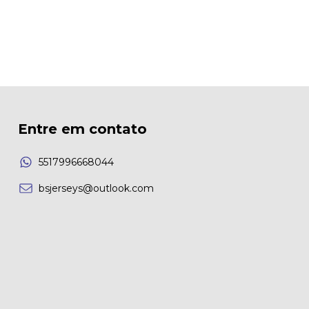
Entre em contato
5517996668044
bsjerseys@outlook.com