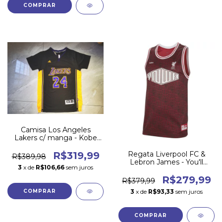
COMPRAR
Camisa Los Angeles
Lakers c/ manga - Kobe
Bryant
Regata Liverpool FC &
R$319,99
R$389,98
Lebron James - You'll
3
x de
R$106,66
sem juros
Never Walk Alone
R$279,99
R$379,99
3
x de
R$93,33
sem juros
COMPRAR
COMPRAR