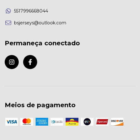
5517996668044
bsjerseys@outlook.com
Permaneça conectado
Meios de pagamento