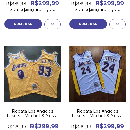
Anniversary
R$299,99
R$299,99
R$389,98
R$389,98
3
x de
R$100,00
sem juros
3
x de
R$100,00
sem juros
COMPRAR
COMPRAR
Regata Los Angeles
Regata Los Angeles
Lakers – Mitchell & Ness -
Lakers – Mitchell & Ness -
BAPE
09/10 - #24 BRYANT -
Branca
R$299,99
R$299,99
R$479,99
R$389,98