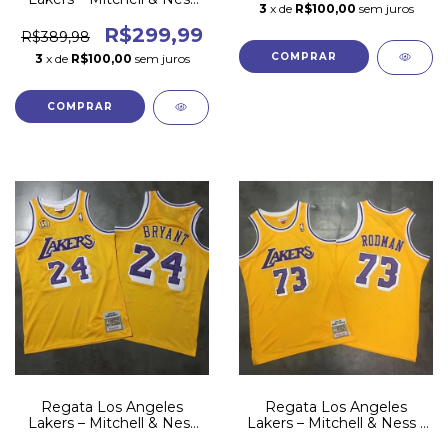
3
x de
R$100,00
sem juros
96/97 - Azul
R$299,99
R$389,98
COMPRAR
3
x de
R$100,00
sem juros
COMPRAR
Regata Los Angeles
Regata Los Angeles
Lakers – Mitchell & Ness
Lakers – Mitchell & Ness -
#24 Bryant - Ed 60TH
98/99 - #73 RODMAN