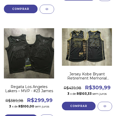
COMPRAR
Jersey Kobe Bryant
Retirement Memorial
Lakers 24#
Regata Los Angeles
R$309,99
R$439,98
Lakers – MVP - #23 James
3
x de
R$103,33
sem juros
R$299,99
R$389,98
3
x de
R$100,00
sem juros
COMPRAR