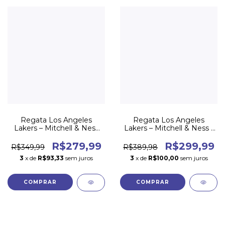
Regata Los Angeles
Regata Los Angeles
Lakers – Mitchell & Ness
Lakers – Mitchell & Ness -
Termo Prensada - 00/01 -
00/01 - #8 Roxa
Roxa
R$279,99
R$299,99
R$349,99
R$389,98
3
x de
R$93,33
sem juros
3
x de
R$100,00
sem juros
COMPRAR
COMPRAR