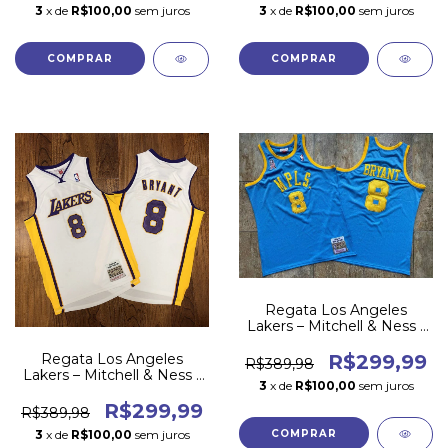
3
x de
R$100,00
sem juros
3
x de
R$100,00
sem juros
COMPRAR
COMPRAR
Regata Los Angeles
Lakers – Mitchell & Ness -
01/02 - MPLS - #8
BRYANT
Regata Los Angeles
R$299,99
R$389,98
Lakers – Mitchell & Ness -
3
x de
R$100,00
sem juros
03/04 - #8 BRYANT -
Branca
R$299,99
R$389,98
3
x de
R$100,00
sem juros
COMPRAR