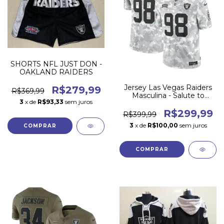
SHORTS NFL JUST DON -
OAKLAND RAIDERS
Jersey Las Vegas Raiders
R$279,99
R$369,99
Masculina - Salute to
3
x de
R$93,33
sem juros
Service 2024
R$299,99
R$399,99
3
x de
R$100,00
sem juros
COMPRAR
COMPRAR