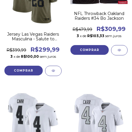
NFL Throwback Oakland
Raiders #34 Bo Jackson
R$309,99
R$479,99
Jersey Las Vegas Raiders
3
x de
R$103,33
sem juros
Masculina - Salute to
Service 2021
R$299,99
R$399,99
COMPRAR
3
x de
R$100,00
sem juros
COMPRAR