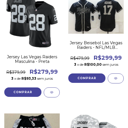
Jersey Beisebol Las Vegas
Raiders - NFL/MLB
Crossover
Jersey Las Vegas Raiders
R$299,99
R$479,99
Masculina - Preta
3
x de
R$100,00
sem juros
R$279,99
R$379,99
3
x de
R$93,33
sem juros
COMPRAR
COMPRAR