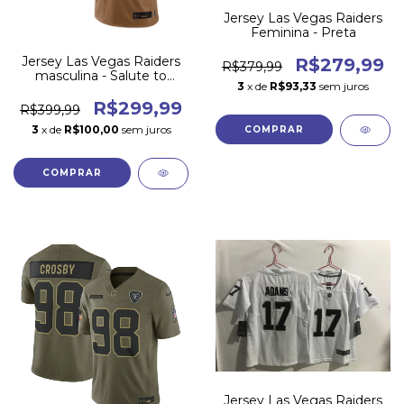
Jersey Las Vegas Raiders
Feminina - Preta
Jersey Las Vegas Raiders
R$279,99
R$379,99
masculina - Salute to
3
x de
R$93,33
sem juros
Service 2023
R$299,99
R$399,99
3
x de
R$100,00
sem juros
COMPRAR
COMPRAR
Jersey Las Vegas Raiders