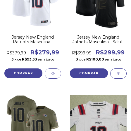
Jersey New England
Jersey New England
Patriots Masculina -
Patriots Masculina - Salute
Branca
to Service 2020
R$279,99
R$299,99
R$379,99
R$399,99
3
x de
R$93,33
sem juros
3
x de
R$100,00
sem juros
COMPRAR
COMPRAR