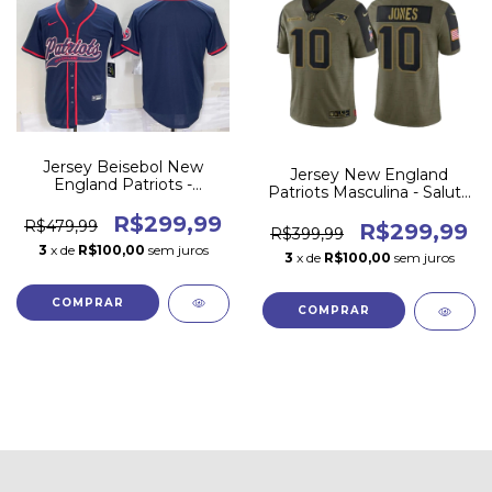
Jersey Beisebol New
Jersey New England
England Patriots -
Patriots Masculina - Salute
NFL/MLB Crossover
to Service 2021
R$299,99
R$479,99
R$299,99
R$399,99
3
x de
R$100,00
sem juros
3
x de
R$100,00
sem juros
COMPRAR
COMPRAR