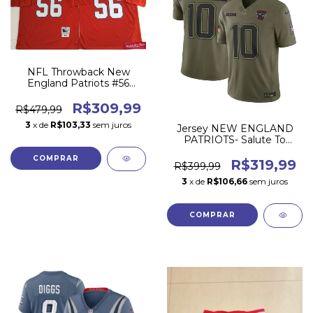
NFL Throwback New
England Patriots #56
Andre Tippett
R$309,99
R$479,99
3
x de
R$103,33
sem juros
Jersey NEW ENGLAND
PATRIOTS- Salute To
Service 2025
COMPRAR
R$319,99
R$399,99
3
x de
R$106,66
sem juros
COMPRAR