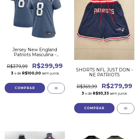
Jersey New England
Patriots Masculina -
Rivalries 2025 - feminina
R$299,99
R$379,99
SHORTS NFL JUST DON -
3
x de
R$100,00
sem juros
NE PATRIOTS
R$279,99
R$369,99
COMPRAR
3
x de
R$93,33
sem juros
COMPRAR